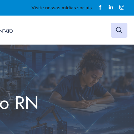
Visite nossas mídias sociais
NTATO
do RN