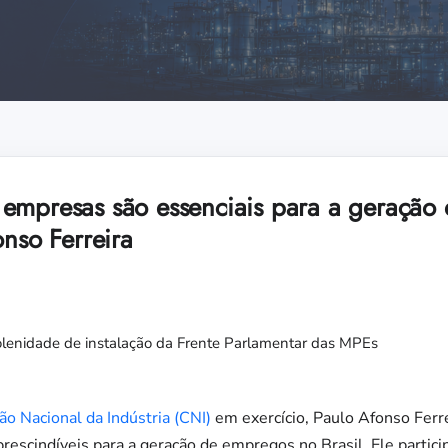
empresas são essenciais para a geração
onso Ferreira
olenidade de instalação da Frente Parlamentar das MPEs
o Nacional da Indústria (CNI)
em exercício, Paulo Afonso Ferre
scindíveis para a geração de empregos no Brasil. Ele participo