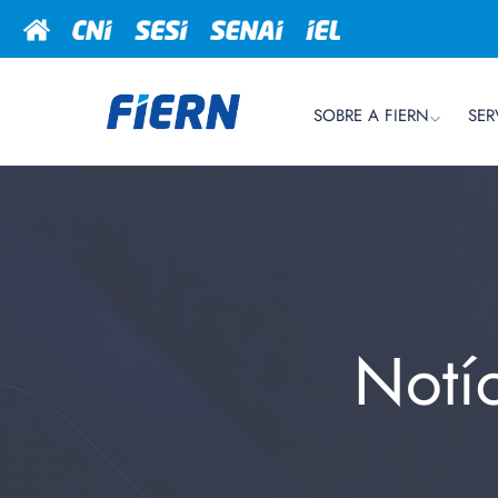
SOBRE A FIERN
SER
Notí