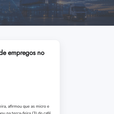
 de empregos no
ira, afirmou que as micro e
u na terça-feira (3) do café