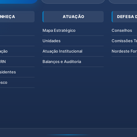
NHEÇA
ATUAÇÃO
DEFESA 
Mapa Estratégico
Conselhos
Unidades
Comissões T
ação
Atuação Institucional
Nordeste For
IERN
Balanços e Auditoria
esidentes
osco