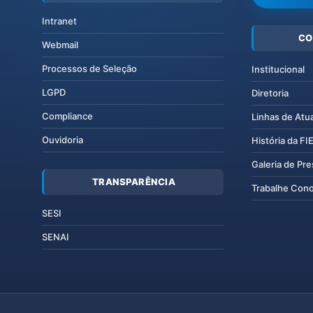
Intranet
CO
Webmail
Processos de Seleção
Institucional
LGPD
Diretoria
Compliance
Linhas de Atu
Ouvidoria
História da F
Galeria de Pr
TRANSPARÊNCIA
Trabalhe Con
SESI
SENAI