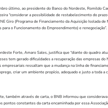
bro último, ao presidente do Banco do Nordeste, Romildo Car
anceira “considerar a possibilidade de restabelecimento do pra
FNE Giro (Programa de Financiamento da Aquisição Isolada de 
s para o Funcionamento do Empreendimento) e renegociação”.
ordeste Forte, Amaro Sales, justifica que “diante do quadro atu
eses tem gerado dificuldades a recuperação das empresas do N
es empresariais ressaltam que a mudança na linha de financi
mprego, criar um ambiente propício, adequado e justo a toda a c
te, também através de carta, o BNB informou que considerava p
os pontos constantes da carta encaminhada por essa Associa