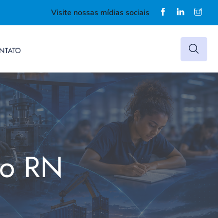
Visite nossas mídias sociais
NTATO
do RN