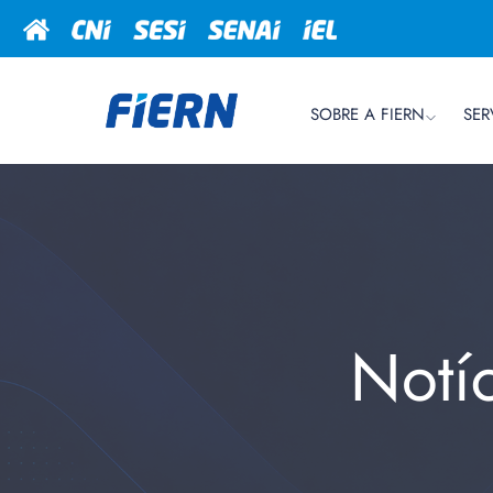
SOBRE A FIERN
SER
Notí