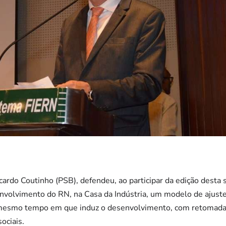
cardo Coutinho (PSB), defendeu, ao participar da edição desta 
volvimento do RN, na Casa da Indústria, um modelo de ajuste
o mesmo tempo em que induz o desenvolvimento, com retomad
ociais.