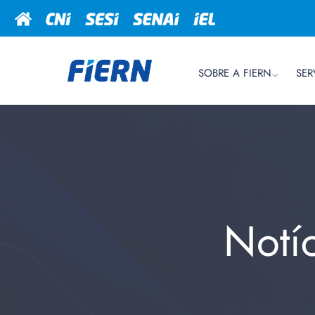
SOBRE A FIERN
SER
Notí