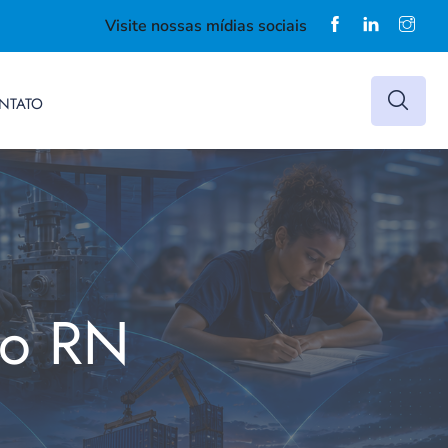
Visite nossas mídias sociais
NTATO
do RN