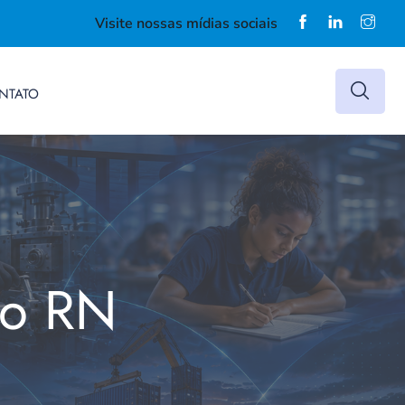
Visite nossas mídias sociais
NTATO
do RN