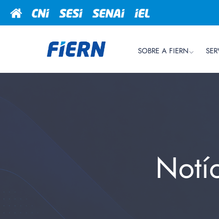
SOBRE A FIERN
SER
Notí