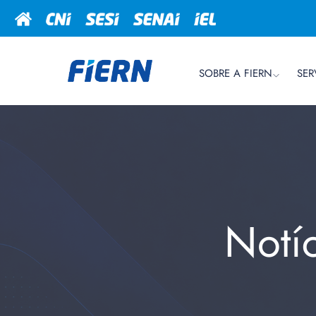
SOBRE A FIERN
SER
Notí