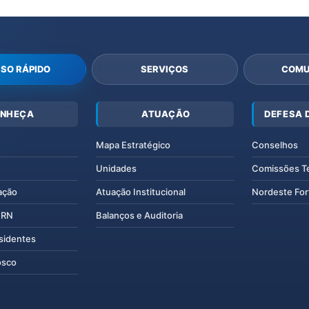
SO RÁPIDO
SERVIÇOS
COMU
NHEÇA
ATUAÇÃO
DEFESA 
Mapa Estratégico
Conselhos
Unidades
Comissões T
ação
Atuação Institucional
Nordeste For
IERN
Balanços e Auditoria
esidentes
osco