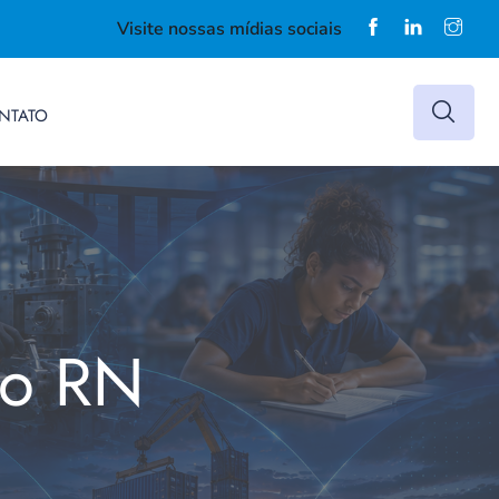
Visite nossas mídias sociais
NTATO
do RN