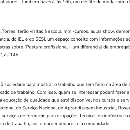
muladores. Também haverá, às 16h, um desfile de moda com o 
Torres, terão visitas à escola, mini-cursos, aulas show, demo
ância, do IEL e do SESI, um espaço conceito com informações so
estras sobre “Postura profissional – um diferencial de empregab
”, às 14h.
 à sociedade para mostrar o trabalho que tem feito na área de 
ado de trabalho. Com isso, quem se interessar poderá fazer a vi
 educação de qualidade que está disponível nos cursos e serv
 regional do Serviço Nacional de Aprendizagem Industrial, Ros
os serviços de formação para ocupações técnicas da indústria e 
do de trabalho, aos empreendedores e à comunidade.