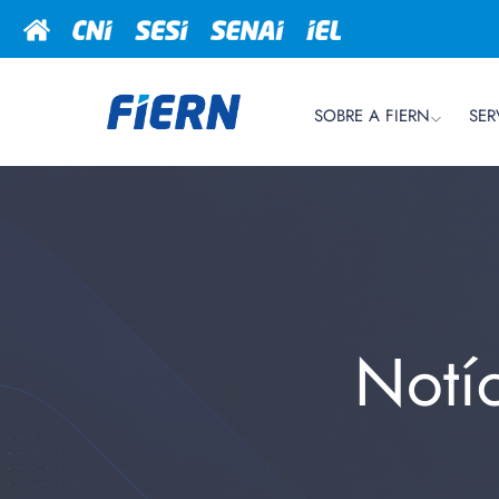
SOBRE A FIERN
SER
Notí