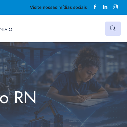
Visite nossas mídias sociais
NTATO
do RN