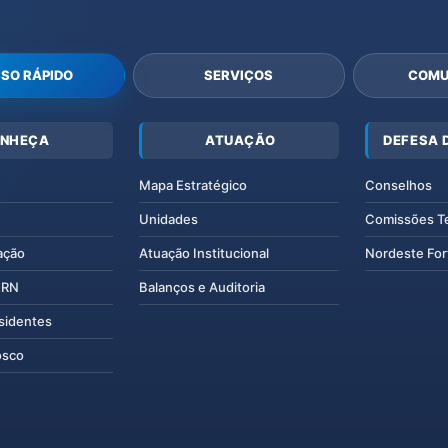
SO RÁPIDO
SERVIÇOS
COMU
NHEÇA
ATUAÇÃO
DEFESA 
Mapa Estratégico
Conselhos
Unidades
Comissões T
ação
Atuação Institucional
Nordeste For
IERN
Balanços e Auditoria
esidentes
osco