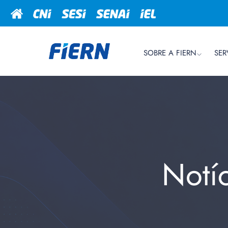
SOBRE A FIERN
SER
Notí