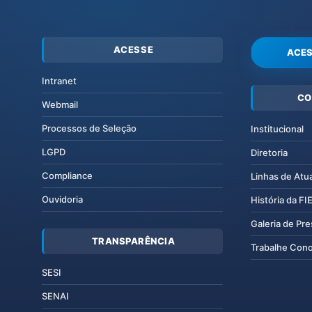
ACESSE
ACES
Intranet
CO
Webmail
Processos de Seleção
Institucional
LGPD
Diretoria
Compliance
Linhas de Atu
Ouvidoria
História da F
Galeria de Pr
TRANSPARÊNCIA
Trabalhe Con
SESI
SENAI