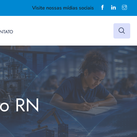
Visite nossas mídias sociais
NTATO
do RN