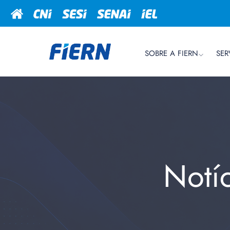
SOBRE A FIERN
SER
Notí