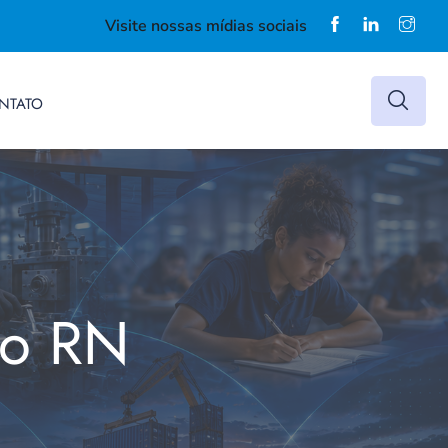
Visite nossas mídias sociais
NTATO
do RN