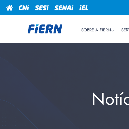
SOBRE A FIERN
SER
Notí