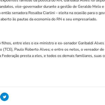
expoentes famílias da política do RN, Garibaldi Alves foi depu
andatos, vice-governador durante a gestão de Geraldo Melo e 
ntão senadora Rosalba Ciarlini – eleita na ocasião para o go
aberto às pautas da economia do RN e seu empresariado.
 filhos, entre eles o ex-ministro e ex-senador Garibaldi Alves
o (TCE), Paulo Roberto Alves; e entre os netos, o vereador de 
 Federação presta a eles, e todos os demais familiares, suas c