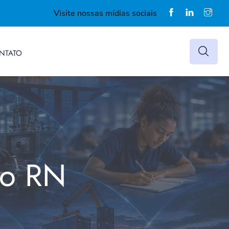
Visite nossas mídias sociais
NTATO
do RN