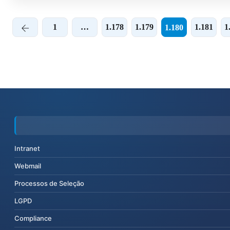
1
…
1.178
1.179
1.181
1
1.180
Intranet
Webmail
Processos de Seleção
LGPD
Compliance