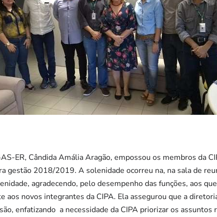
TGAS-ER, Cândida Amália Aragão, empossou os membros da CI
a gestão 2018/2019. A solenidade ocorreu na, na sala de reun
olenidade, agradecendo, pelo desempenho das funções, aos qu
te aos novos integrantes da CIPA. Ela assegurou que a direto
ão, enfatizando a necessidade da CIPA priorizar os assuntos 