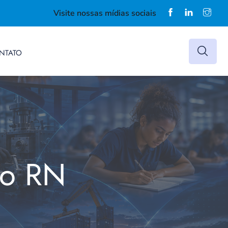
Visite nossas mídias sociais
NTATO
do RN