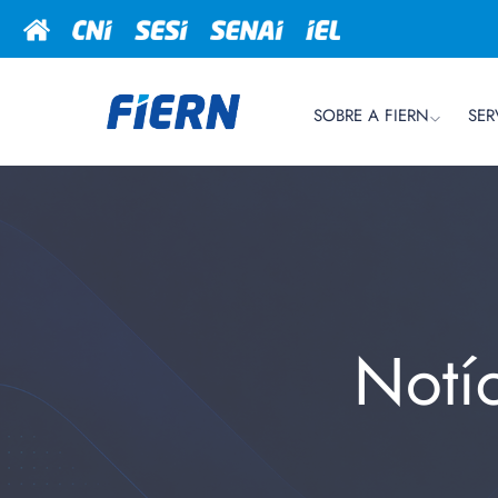
SOBRE A FIERN
SER
Notí