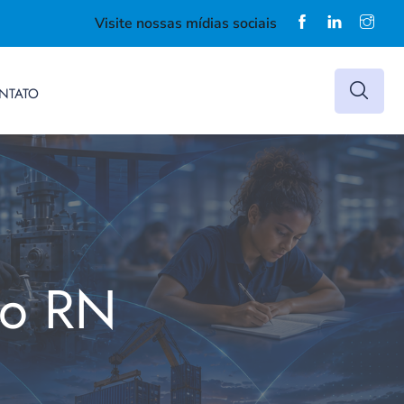
Visite nossas mídias sociais
NTATO
do RN