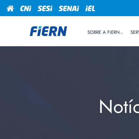
SOBRE A FIERN
SER
Notí