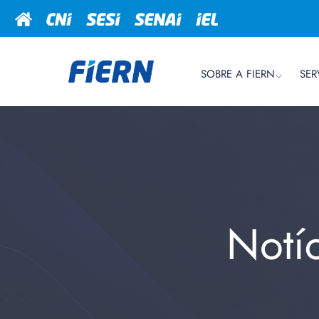
SOBRE A FIERN
SER
Notí