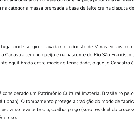
do a cada dois anos no Vale do Loire. A peça produzida na faz
 na categoria massa prensada a base de leite cru na disputa de
 lugar onde surgiu. Cravada no sudoeste de Minas Gerais, com
 da Canastra tem no queijo e na nascente do Rio São Francisco 
ente equilibrado entre maciez e tenacidade, o queijo Canastra 
considerado um Patrimônio Cultural Imaterial Brasileiro pelo 
nal (Iphan). O tombamento protege a tradição do modo de fabric
anastra, só leva leite cru, coalho, pingo (soro residual do proc
 Em tese.