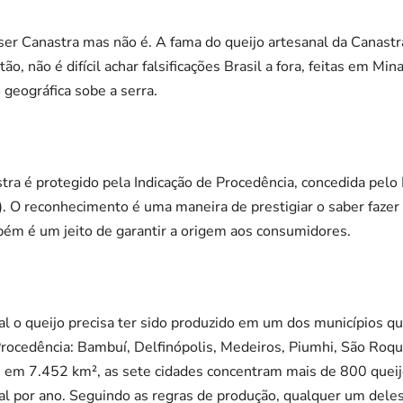
z ser Canastra mas não é. A fama do queijo artesanal da Canas
tão, não é difícil achar falsificações Brasil a fora, feitas em M
o geográfica sobe a serra.
ra é protegido pela Indicação de Procedência, concedida pelo 
I). O reconhecimento é uma maneira de prestigiar o saber fazer
bém é um jeito de garantir a origem aos consumidores.
al o queijo precisa ter sido produzido em um dos municípios 
Procedência: Bambuí, Delfinópolis, Medeiros, Piumhi, São Roqu
s em 7.452 km², as sete cidades concentram mais de 800 quei
al por ano. Seguindo as regras de produção, qualquer um dele