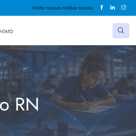
Visite nossas mídias sociais
NTATO
do RN