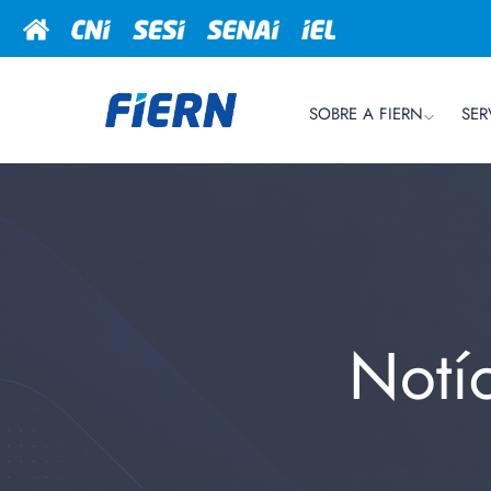
SOBRE A FIERN
SER
Notí