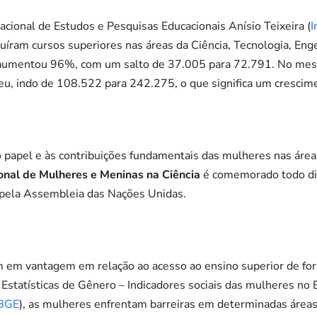
acional de Estudos e Pesquisas Educacionais Anísio Teixeira (
I
uíram cursos superiores nas áreas da Ciência, Tecnologia, Eng
 aumentou 96%, com um salto de 37.005 para 72.791. No mesm
u, indo de 108.522 para 242.275, o que significa um cresci
ao papel e às contribuições fundamentais das mulheres nas áreas
ional de Mulheres e Meninas na Ciência
é comemorado todo dia
o pela Assembleia das Nações Unidas.
am em vantagem em relação ao acesso ao ensino superior de f
statísticas de Gênero – Indicadores sociais das mulheres no Br
BGE
), as mulheres enfrentam barreiras em determinadas área