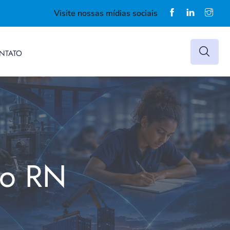
Visite nossas mídias sociais
NTATO
do RN