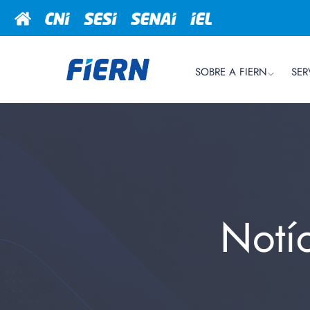
SOBRE A FIERN
SER
Notí