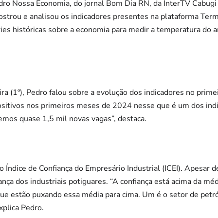
ro Nossa Economia, do jornal Bom Dia RN, da InterTV Cabugi 
ostrou e analisou os indicadores presentes na plataforma Ter
es históricas sobre a economia para medir a temperatura do 
ra (1º), Pedro falou sobre a evolução dos indicadores no prime
itivos nos primeiros meses de 2024 nesse que é um dos indi
emos quase 1,5 mil novas vagas”, destaca.
o Índice de Confiança do Empresário Industrial (ICEI). Apesar
ça dos industriais potiguares. “A confiança está acima da médi
que estão puxando essa média para cima. Um é o setor de petr
xplica Pedro.