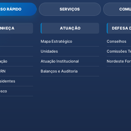
SO RÁPIDO
SERVIÇOS
COMU
NHEÇA
ATUAÇÃO
DEFESA 
Mapa Estratégico
Conselhos
Unidades
Comissões T
ação
Atuação Institucional
Nordeste For
IERN
Balanços e Auditoria
esidentes
osco