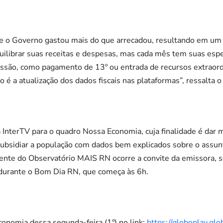
que o Governo gastou mais do que arrecadou, resultando em um
uilibrar suas receitas e despesas, mas cada mês tem suas esp
 missão, como pagamento de 13º ou entrada de recursos extraord
o é a atualização dos dados fiscais nas plataformas”, ressalta 
a InterTV para o quadro Nossa Economia, cuja finalidade é dar 
ubsidiar a população com dados bem explicados sobre o assunt
rente do Observatório MAIS RN ocorre a convite da emissora, 
durante o Bom Dia RN, que começa às 6h.
conomia dessa segunda-feira (1º) no link:
https://globoplay.g