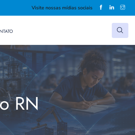
Visite nossas mídias sociais
NTATO
do RN