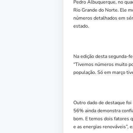
Pedro Albuquerque, no quad
Rio Grande do Norte. Ele m
números detalhados em séri
estado.
Na edição desta segunda-fei
“Tivemos números muito pos
população. Só em março tiv
Outro dado de destaque foi 
56% ainda demonstra confian
bom. E temos dois fatores 
e as energias renováveis”, e