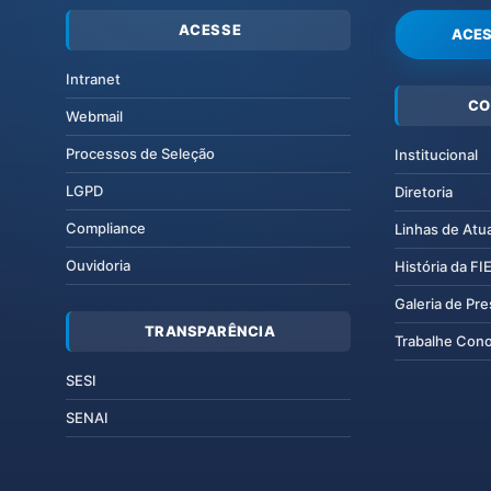
ACESSE
ACES
Intranet
CO
Webmail
Processos de Seleção
Institucional
LGPD
Diretoria
Compliance
Linhas de Atu
Ouvidoria
História da F
Galeria de Pr
TRANSPARÊNCIA
Trabalhe Con
SESI
SENAI