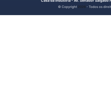
Casa da Indústria - Av. Senador Salgado 
© Copyright
2026
- Todos os direi