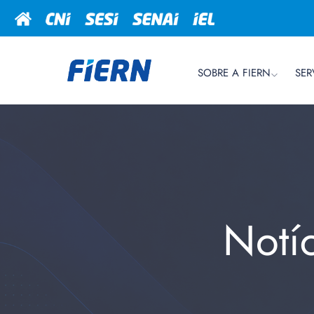
SOBRE A FIERN
SER
Notí