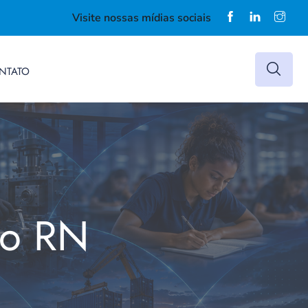
Visite nossas mídias sociais
NTATO
do RN