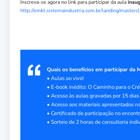
Inscreva-se agora no link para participar da aula
inaug
http://emkt.sistemaindustria.com.br/landing/masterc
Quais os benefícios em participar da 
• Aulas ao vivo!
• E-book inédito: O Caminho para o Cré
• Acesso às aulas gravadas por 15 dias
• Acesso aos materiais apresentados n
• Certificado de participação no encont
• Sorteio de 2 horas de consultoria indi