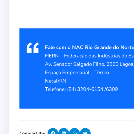
Fale com o NAC Rio Grande do Norte
FIERN – Federação das Indústrias do Es
Av. Senador Salgado Filho, 2860 Lago
Espaço Empresarial – Térreo
Natal/RN
Telefone: (84) 3204-6154 /6309
Compartilhe: