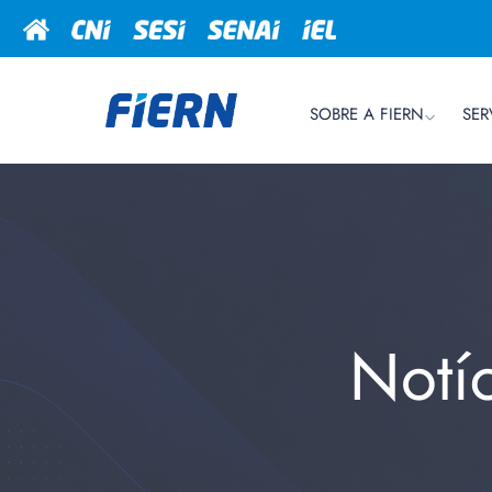
SOBRE A FIERN
SER
Notí