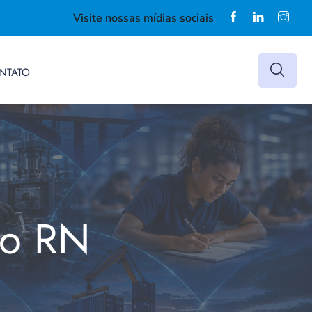
Visite nossas mídias sociais
NTATO
do RN