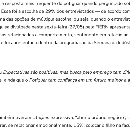
i a resposta mais frequente do potiguar quando perguntado so
. Essa foi a escolha de 29% dos entrevistados — de acordo c
ma das opções de múltipla escolha, ou seja, quando o entrevis
isa divulgada nesta sexta-feira (27/05) pela FIERN apresenta 
mas relacionados a comportamento, sentimento em relação ao E
o foi apresentado dentro da programação da Semana da Indúst
ou
Expectativas são positivas, mas busca pelo emprego tem dif
 e ainda que o
Potiguar tem confiança em um futuro melhor e a
ambém tiveram citações expressiva, “abrir o próprio negócio”
ar, se relacionar emocionalmente, 15%; colocar o filho na fa