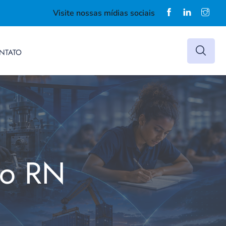
Visite nossas mídias sociais
NTATO
do RN