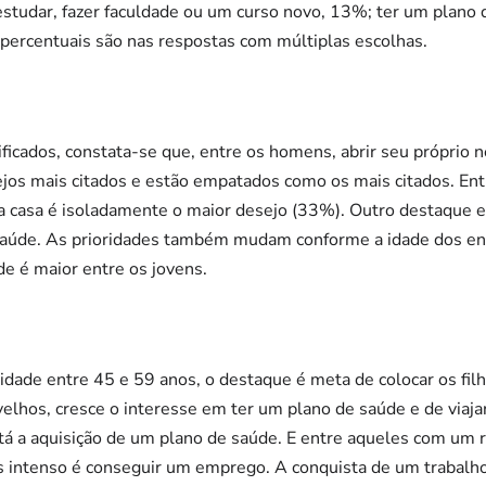
tudar, fazer faculdade ou um curso novo, 13%; ter um plano 
ercentuais são nas respostas com múltiplas escolhas.
ificados, constata-se que, entre os homens, abrir seu próprio
jos mais citados e estão empatados como os mais citados. Ent
a casa é isoladamente o maior desejo (33%). Outro destaque e
saúde. As prioridades também mudam conforme a idade dos ent
de é maior entre os jovens.
idade entre 45 e 59 anos, o destaque é meta de colocar os fi
velhos, cresce o interesse em ter um plano de saúde e de viaja
tá a aquisição de um plano de saúde. E entre aqueles com um
s intenso é conseguir um emprego. A conquista de um trabal