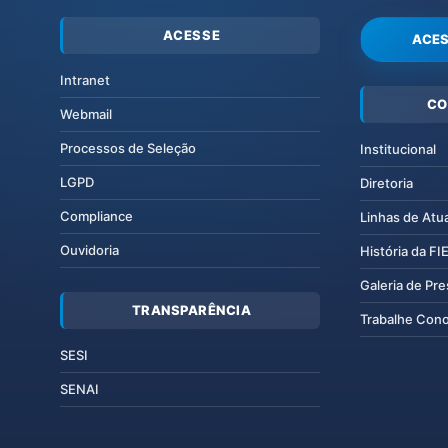
ACESSE
ACES
Intranet
CO
Webmail
Processos de Seleção
Institucional
LGPD
Diretoria
Compliance
Linhas de Atu
Ouvidoria
História da F
Galeria de Pr
TRANSPARÊNCIA
Trabalhe Con
SESI
SENAI