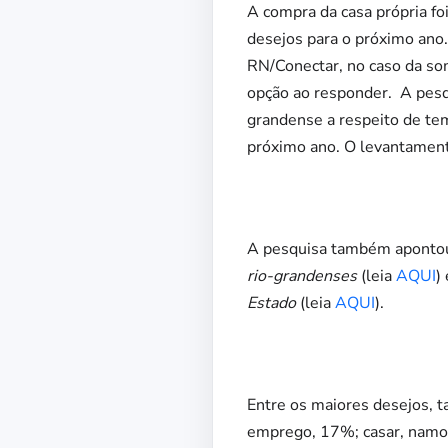
A compra da casa própria fo
desejos para o próximo ano
RN/Conectar, no caso da so
opção ao responder. A pesqu
grandense a respeito de te
próximo ano. O levantament
A pesquisa também apont
rio-grandenses
(leia
AQUI
)
Estado
(leia
AQUI
).
Entre os maiores desejos, t
emprego, 17%; casar, namor