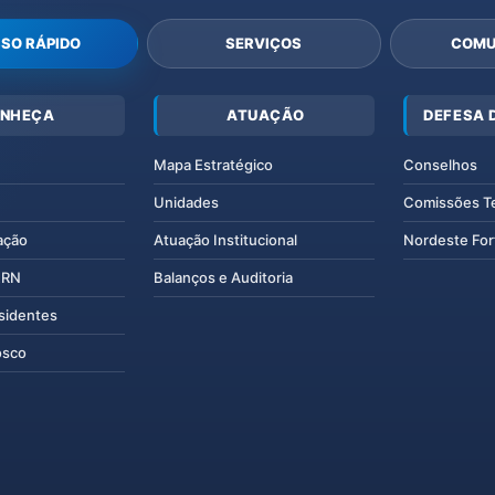
SO RÁPIDO
SERVIÇOS
COMU
NHEÇA
ATUAÇÃO
DEFESA 
Mapa Estratégico
Conselhos
Unidades
Comissões T
ação
Atuação Institucional
Nordeste For
IERN
Balanços e Auditoria
esidentes
osco