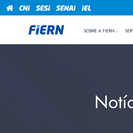
SOBRE A FIERN
SER
Notí