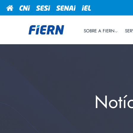
SOBRE A FIERN
SER
Notí