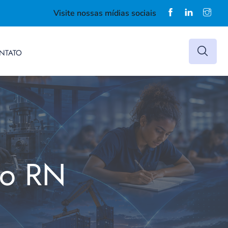
Visite nossas mídias sociais
NTATO
do RN