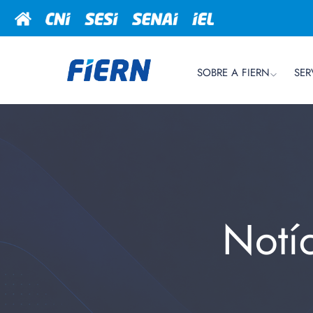
SOBRE A FIERN
SER
Notí