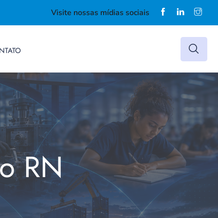
Visite nossas mídias sociais
NTATO
do RN