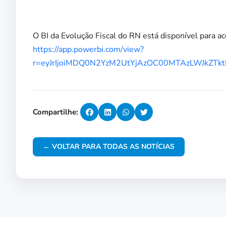
O BI da Evolução Fiscal do RN está disponível para a
https://app.powerbi.com/view?
r=eyJrIjoiMDQ0N2YzM2UtYjAzOC00MTAzLWJkZTkt
Compartilhe:
← VOLTAR PARA TODAS AS NOTÍCIAS