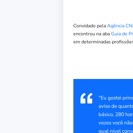
Convidado pela
Agência CNI
encontrou na aba
Guia de P
em determinadas profissõe
“Eu gostei pri
aviso de quanto
básico, 280 ho
vezes você não 
qual nível cons