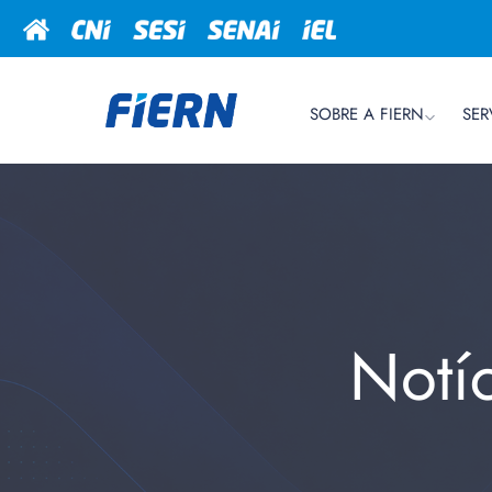
SOBRE A FIERN
SER
Notí