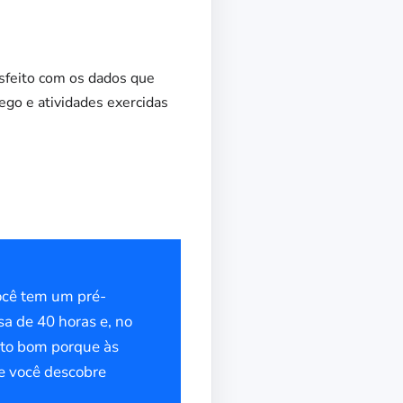
tisfeito com os dados que
go e atividades exercidas
você tem um pré-
sa de 40 horas e, no
ito bom porque às
te você descobre