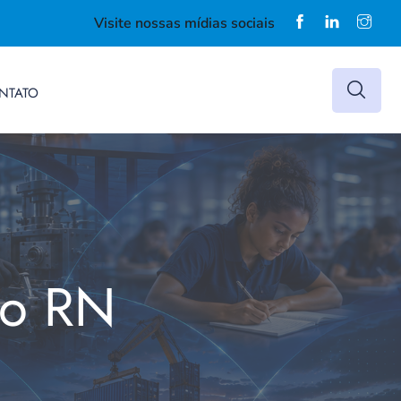
Visite nossas mídias sociais
NTATO
do RN