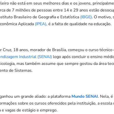
leiro não está em seus melhores dias e os jovens, principalme
rca de 7 milhões de pessoas entre 14 e 29 anos estão desocu
tituto Brasileiro de Geografia e Estatística
(IBGE)
. O motivo,
 Econômica Aplicada
(IPEA)
, é a falta de qualidade na educação.
ar Cruz, 18 anos, morador de Brasília, começou o curso técni
endizagem Industrial (SENAI)
logo após concluir o ensino médi
Psicologia, mas também assume que sempre gostou da área tecn
ento de Sistemas.
r ganhou um grande aliado: a plataforma
Mundo SENAI
. Nela, é
ormações sobre os cursos oferecidos pela instituição, a escol
a e vagas de estágio e emprego.