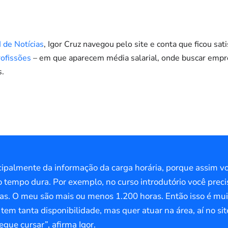
 de Notícias
, Igor Cruz navegou pelo site e conta que ficou sa
rofissões
– em que aparecem média salarial, onde buscar empre
s.
ncipalmente da informação da carga horária, porque assim 
 tempo dura. Por exemplo, no curso introdutório você preci
ras. O meu são mais ou menos 1.200 horas. Então isso é mu
tem tanta disponibilidade, mas quer atuar na área, aí no si
egue cursar”, afirma Igor.