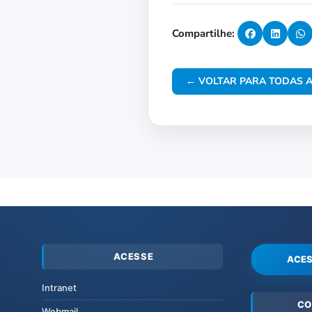
Compartilhe:
← VOLTAR PARA TODAS A
ACESSE
ACES
Intranet
CO
Webmail