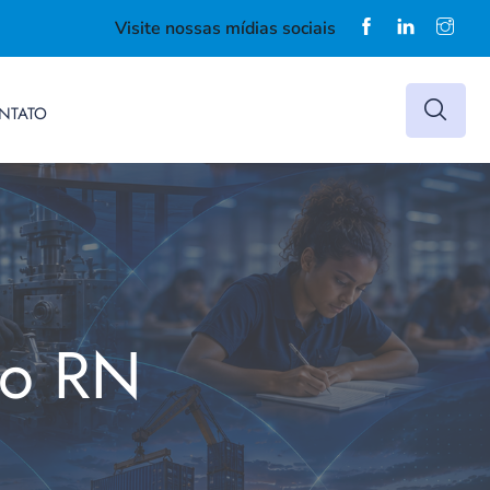
Visite nossas mídias sociais
NTATO
do RN