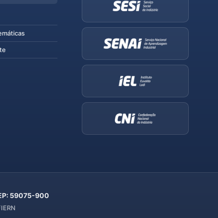
emáticas
te
 CEP: 59075-900
 FIERN