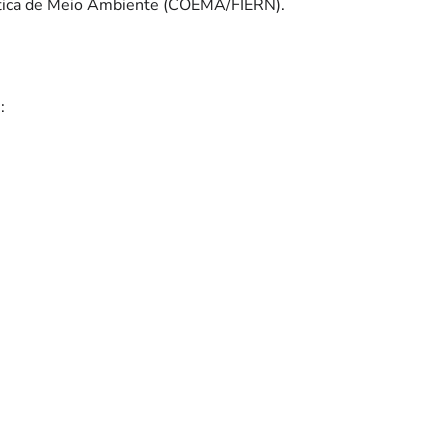
tica de Meio Ambiente (COEMA/FIERN).
: