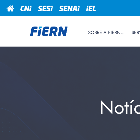
SOBRE A FIERN
SER
Notí