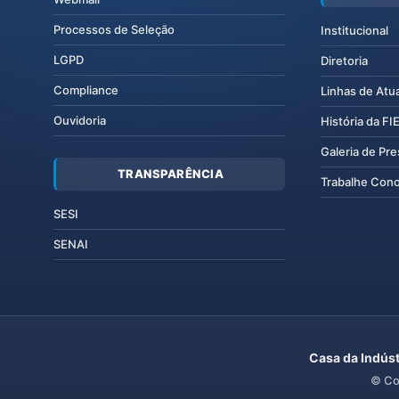
Processos de Seleção
Institucional
LGPD
Diretoria
Compliance
Linhas de Atu
Ouvidoria
História da F
Galeria de Pr
TRANSPARÊNCIA
Trabalhe Con
SESI
SENAI
Casa da Indúst
© Co