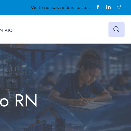
Visite nossas mídias sociais
NTATO
do RN