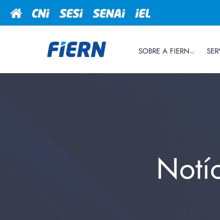
SOBRE A FIERN
SER
Notí