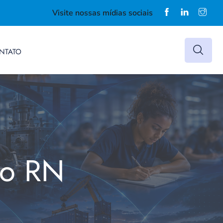
Visite nossas mídias sociais
NTATO
do RN