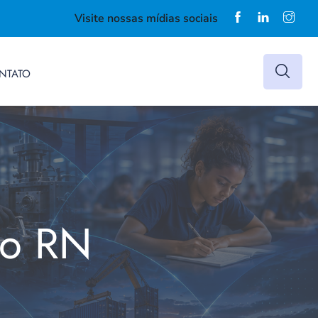
Visite nossas mídias sociais
NTATO
do RN