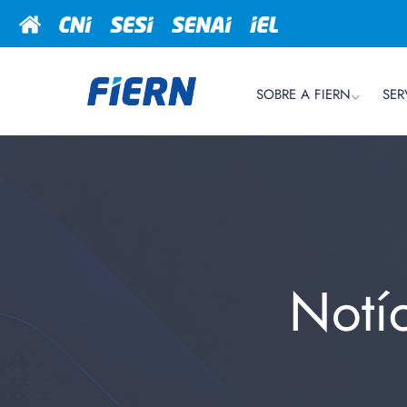
SOBRE A FIERN
SER
Notí