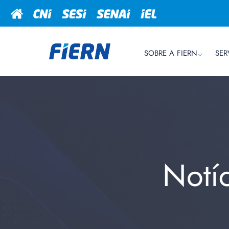
SOBRE A FIERN
SER
Notí