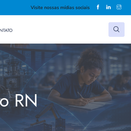
Visite nossas mídias sociais
NTATO
do RN