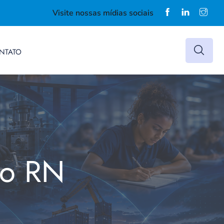
Visite nossas mídias sociais
NTATO
do RN