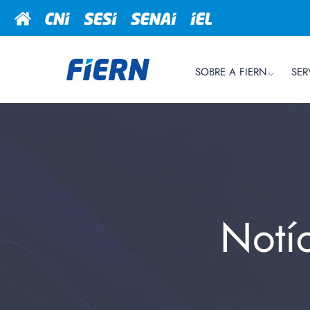
SOBRE A FIERN
SER
Notí