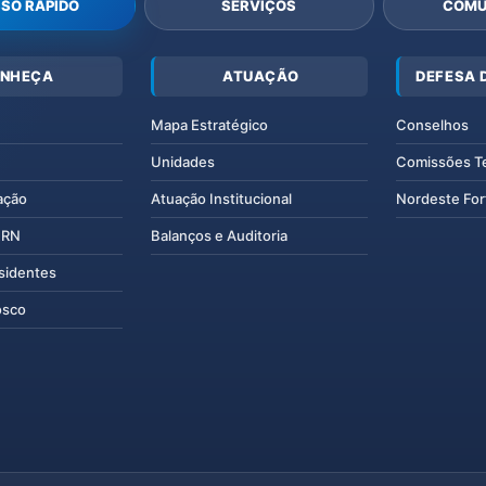
SO RÁPIDO
SERVIÇOS
COMU
NHEÇA
ATUAÇÃO
DEFESA 
Mapa Estratégico
Conselhos
Unidades
Comissões T
ação
Atuação Institucional
Nordeste For
IERN
Balanços e Auditoria
esidentes
osco