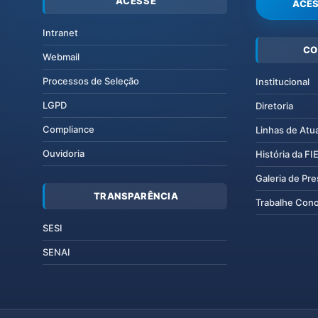
ACESSE
ACES
Intranet
CO
Webmail
Processos de Seleção
Institucional
LGPD
Diretoria
Compliance
Linhas de Atu
Ouvidoria
História da F
Galeria de Pr
TRANSPARÊNCIA
Trabalhe Con
SESI
SENAI