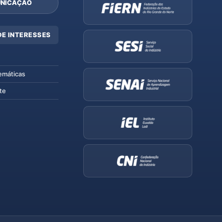
NICAÇÃO
DE INTERESSES
emáticas
te