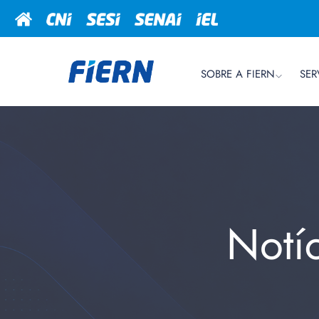
SOBRE A FIERN
SER
Notí