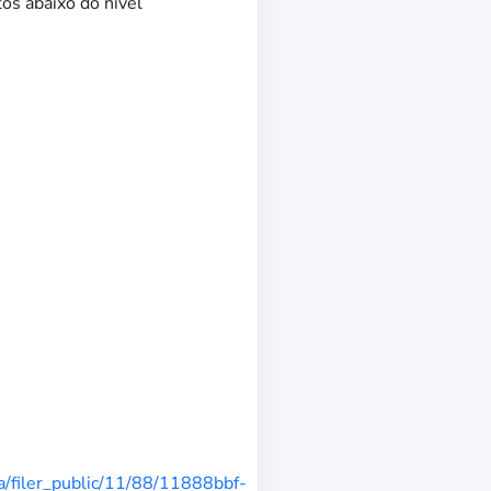
os abaixo do nível
ia/filer_public/11/88/11888bbf-