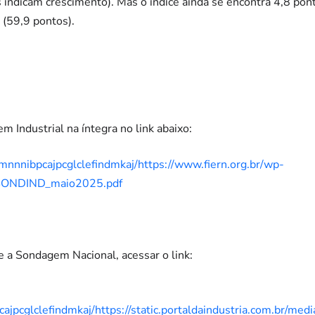
 indicam crescimento). Mas o índice ainda se encontra 4,8 pont
 (59,9 pontos).
m Industrial na íntegra no link abaixo:
mnnnibpcajpcglclefindmkaj/https://www.fiern.org.br/wp-
/SONDIND_maio2025.pdf
 a Sondagem Nacional, acessar o link:
ajpcglclefindmkaj/https://static.portaldaindustria.com.br/med