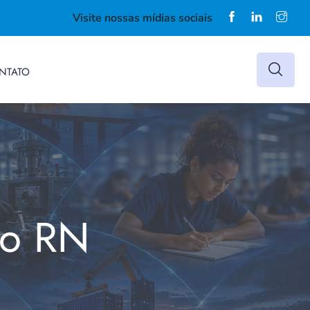
Visite nossas mídias sociais
NTATO
do RN