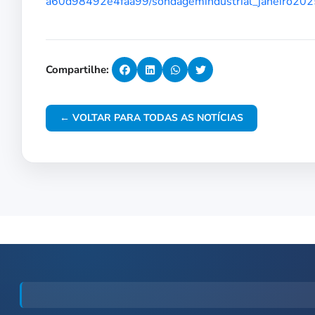
a60d98492e4faa99/sondagemindustrial_janeiro202
Compartilhe:
← VOLTAR PARA TODAS AS NOTÍCIAS