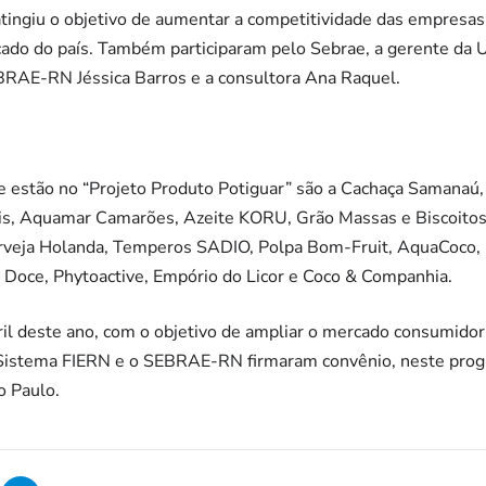
tingiu o objetivo de aumentar a competitividade das empresas 
ado do país. Também participaram pelo Sebrae, a gerente da U
EBRAE-RN Jéssica Barros e a consultora Ana Raquel.
 estão no “Projeto Produto Potiguar” são a Cachaça Samanaú,
lis, Aquamar Camarões, Azeite KORU, Grão Massas e Biscoito
erveja Holanda, Temperos SADIO, Polpa Bom-Fruit, AquaCoco,
a Doce, Phytoactive, Empório do Licor e Coco & Companhia.
bril deste ano, com o objetivo de ampliar o mercado consumid
 Sistema FIERN e o SEBRAE-RN firmaram convênio, neste prog
o Paulo.