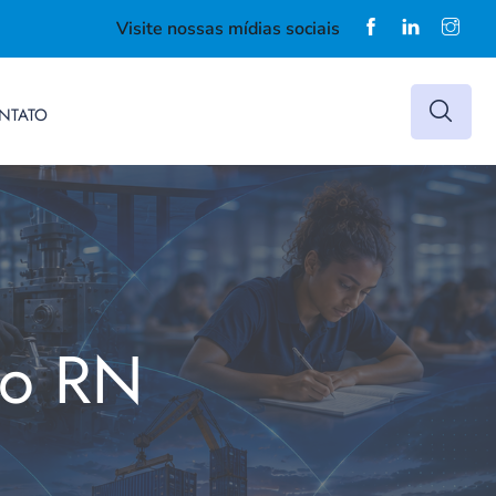
Visite nossas mídias sociais
NTATO
do RN