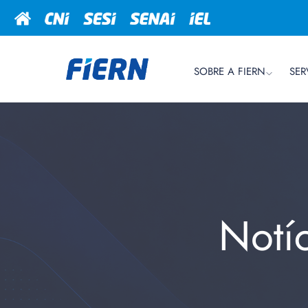
SOBRE A FIERN
SER
Notí