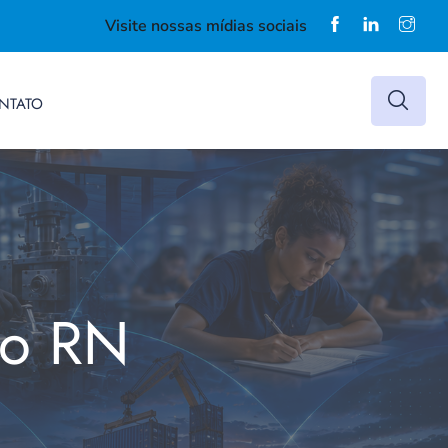
Visite nossas mídias sociais
NTATO
do RN