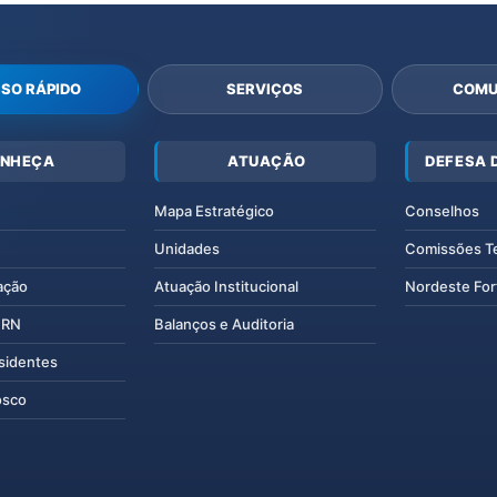
SO RÁPIDO
SERVIÇOS
COMU
NHEÇA
ATUAÇÃO
DEFESA 
Mapa Estratégico
Conselhos
Unidades
Comissões T
ação
Atuação Institucional
Nordeste For
IERN
Balanços e Auditoria
esidentes
osco