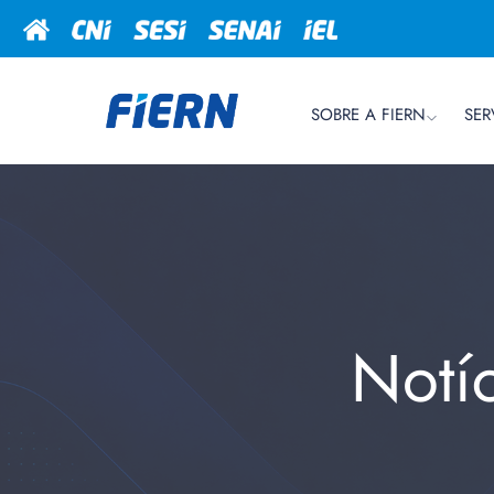
SOBRE A FIERN
SER
Notí