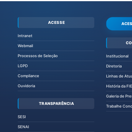
ACESSE
ACES
Intranet
CO
Webmail
Processos de Seleção
Institucional
LGPD
Diretoria
Compliance
Linhas de Atu
Ouvidoria
História da F
Galeria de Pr
TRANSPARÊNCIA
Trabalhe Con
SESI
SENAI