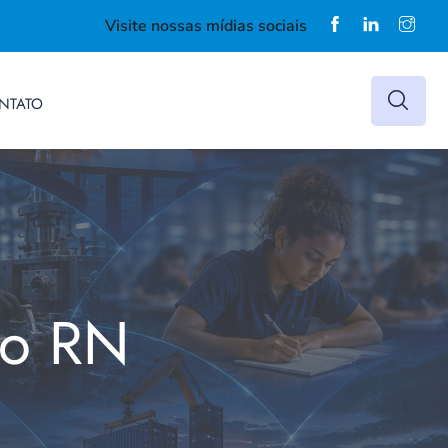
Visite nossas mídias sociais
NTATO
do RN