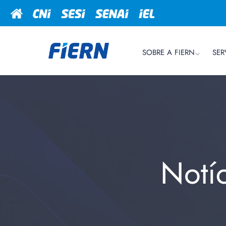
SOBRE A FIERN
SER
Notí