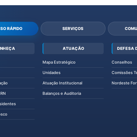
SO RÁPIDO
SERVIÇOS
COMU
NHEÇA
ATUAÇÃO
DEFESA 
Mapa Estratégico
Conselhos
Unidades
Comissões T
ação
Atuação Institucional
Nordeste For
IERN
Balanços e Auditoria
esidentes
osco