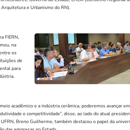
 Arquitetura e Urbanismo do RN).
ma FIERN,
rmou, na
entre os
ituições de
ental para
ústria.
meio acadêmico e a indústria cerâmica, poderemos avançar em
utividade e competitividade”, disse, ao lado do atual president
a UFRN, Breno Guilherme, também destacou o papel da univers
ão das empresas no Estado.