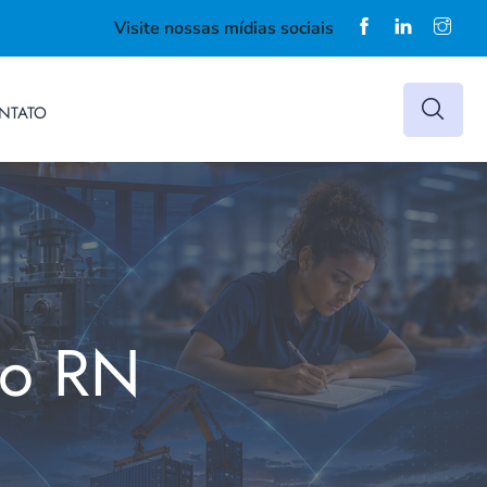
Visite nossas mídias sociais
NTATO
do RN