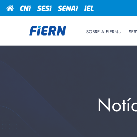
SOBRE A FIERN
SER
Notí