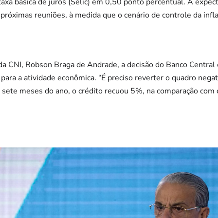
 taxa básica de juros (Selic) em 0,50 ponto percentual. A expec
 próximas reuniões, à medida que o cenário de controle da infl
da CNI, Robson Braga de Andrade, a decisão do Banco Central e
 para a atividade econômica. “É preciso reverter o quadro nega
 sete meses do ano, o crédito recuou 5%, na comparação com