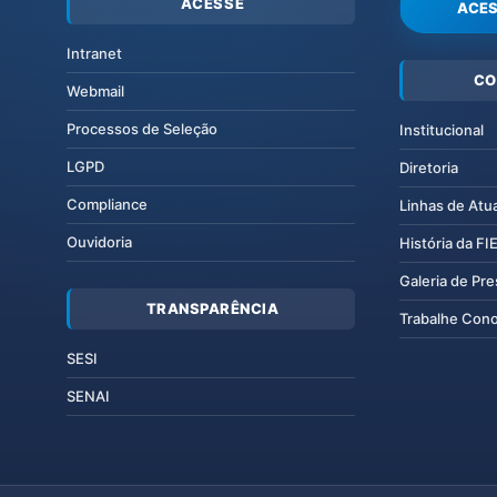
ACESSE
ACES
Intranet
CO
Webmail
Processos de Seleção
Institucional
LGPD
Diretoria
Compliance
Linhas de Atu
Ouvidoria
História da F
Galeria de Pr
TRANSPARÊNCIA
Trabalhe Con
SESI
SENAI