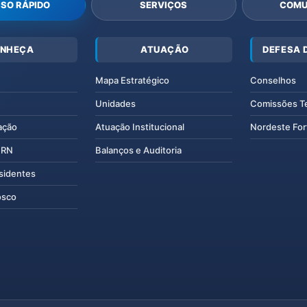
SO RÁPIDO
SERVIÇOS
COMU
NHEÇA
ATUAÇÃO
DEFESA 
Mapa Estratégico
Conselhos
Unidades
Comissões T
ação
Atuação Institucional
Nordeste For
IERN
Balanços e Auditoria
esidentes
osco