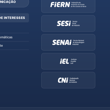
NICAÇÃO
DE INTERESSES
emáticas
te