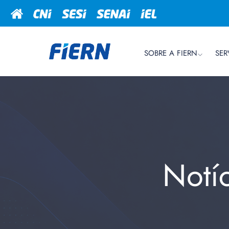
SOBRE A FIERN
SER
Notí