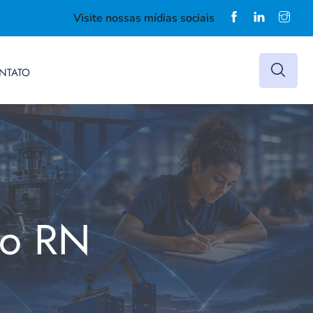
Visite nossas mídias sociais
NTATO
do RN