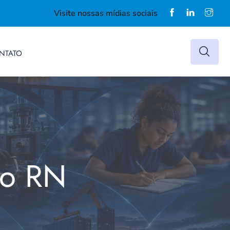
Visite nossas mídias sociais
NTATO
do RN