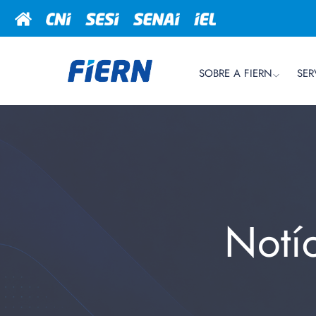
SOBRE A FIERN
SER
Notí