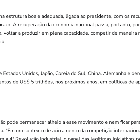
uma estrutura boa e adequada, ligada ao presidente, com os re
o prazo. A recuperação da economia nacional passa, portanto, p
, voltar a produzir em plena capacidade, competir de maneira m
io.
Estados Unidos, Japão, Coreia do Sul, China, Alemanha e dem
tos de US$ 5 trilhões, nos próximos anos, em políticas de ap
 não pode permanecer alheio a esse movimento e nem ficar para 
ma. “Em um contexto de acirramento da competição internacion
m a 4ª Revolução Industrial, o papel das legítimas iniciativas p