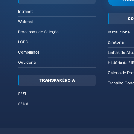
Intranet
CO
Webmail
Processos de Seleção
Institucional
LGPD
Diretoria
Compliance
Linhas de Atu
Ouvidoria
História da F
Galeria de Pr
TRANSPARÊNCIA
Trabalhe Con
SESI
SENAI