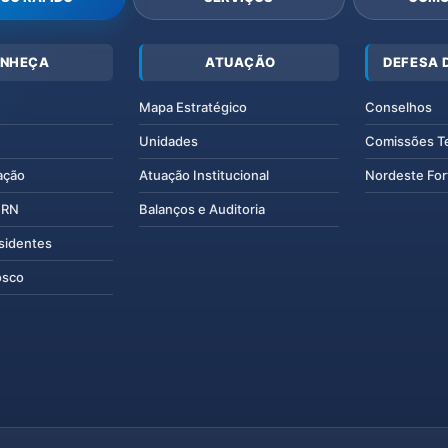
NHEÇA
ATUAÇÃO
DEFESA 
Mapa Estratégico
Conselhos
Unidades
Comissões T
ação
Atuação Institucional
Nordeste For
IERN
Balanços e Auditoria
esidentes
osco