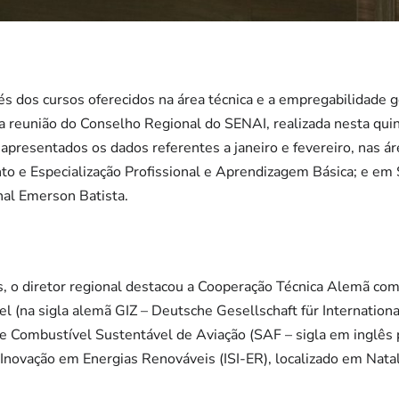
és dos cursos oferecidos na área técnica e a empregabilidade g
 reunião do Conselho Regional do SENAI, realizada nesta quint
m apresentados os dados referentes a janeiro e fevereiro, nas á
nto e Especialização Profissional e Aprendizagem Básica; e em
onal Emerson Batista.
s, o diretor regional destacou a Cooperação Técnica Alemã co
l (na sigla alemã GIZ – Deutsche Gesellschaft für Internatio
de Combustível Sustentável de Aviação (SAF – sigla em inglês 
 Inovação em Energias Renováveis (ISI-ER), localizado em Nata