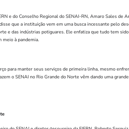
ERN e do Conselho Regional do SENAI-RN, Amaro Sales de Ara
e disse que a instituição vem em uma busca incessante pelo d
te e das indústrias potiguares. Ele enfatiza que tudo tem sido
 meio à pandemia.
rço para manter seus serviços de primeira linha, mesmo enfre
 fazem o SENAI no Rio Grande do Norte vêm dando uma grande 
te
eiro do SENAI e diretor-tesoureiro da FIERN, Roberto Serquiz 