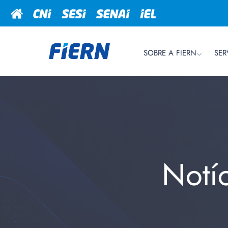
SOBRE A FIERN
SER
Notí