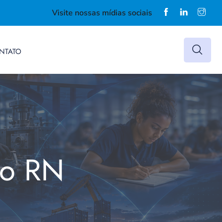
Visite nossas mídias sociais
NTATO
do RN