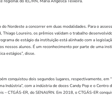
 regional do IEL/RN, Maria Angélica Teixeira.
ção do Nordeste a concorrer em duas modalidades. Para o asse
 Thiago Loureiro, os prêmios validam o trabalho desenvolvido
ograma de estágio da instituição está alinhado com a legislaç
os nossos alunos. É um reconhecimento por parte de uma insti
ica estágios”, disse.
bém conquistou dois segundos lugares, respectivamente, em
a Indústria”, com a indústria de doces Candy Pop e o Centro 
eis – CTGÁS-ER, do SENAI/RN. Em 2018, o CTGÁS-ER conquis