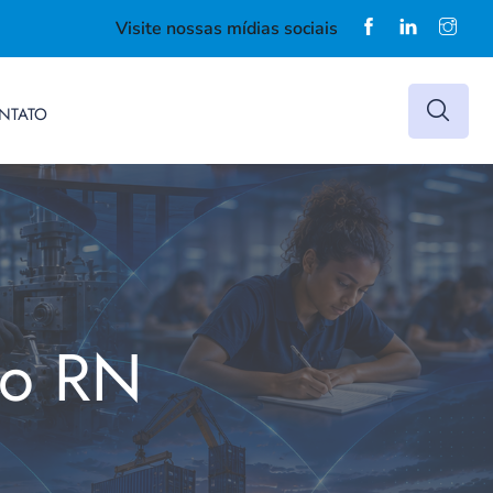
Visite nossas mídias sociais
NTATO
do RN