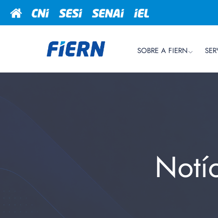
SOBRE A FIERN
SER
Notí