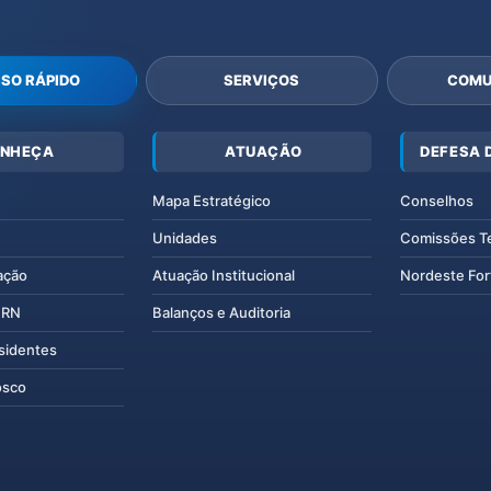
SO RÁPIDO
SERVIÇOS
COMU
NHEÇA
ATUAÇÃO
DEFESA 
Mapa Estratégico
Conselhos
Unidades
Comissões T
ação
Atuação Institucional
Nordeste For
IERN
Balanços e Auditoria
esidentes
osco