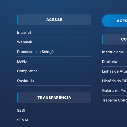
ACESSE
ACES
Intranet
CO
Webmail
Processos de Seleção
Institucional
LGPD
Diretoria
Compliance
Linhas de Atu
Ouvidoria
História da F
Galeria de Pr
TRANSPARÊNCIA
Trabalhe Con
SESI
SENAI