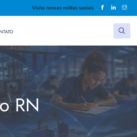
Visite nossas mídias sociais
NTATO
do RN