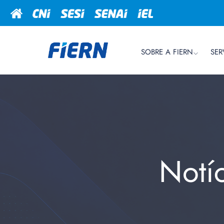
SOBRE A FIERN
SER
Notí