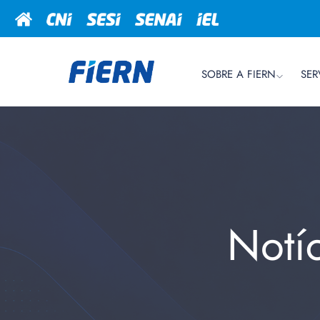
SOBRE A FIERN
SER
Notí