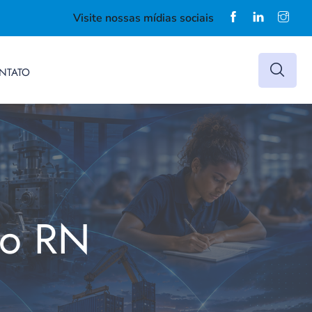
Visite nossas mídias sociais
NTATO
do RN