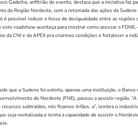
sco Gadelha, anfitrião do evento, destaca que a iniciativa faz p
to da Região Nordeste, com a retomada das ações da Sudene 
Só é possível reduzir o fosso de desigualdade entre as regiões 
e este roadshow aconteça para mostrar como acessar o FDNE, 
o da CNI e da APEX pra criarmos condições e fortalecer a indúst
sde que a Sudene foi extinta, apenas uma instituição, o Banco
envolvimento do Nordeste (FNE), passou a assistir região. “A
 recursos subtraídos, nós ficamos órfãos. a”, lembra o industr
ue seja revitalizada e tenha a capacidade de assistir o Norde
 ele.