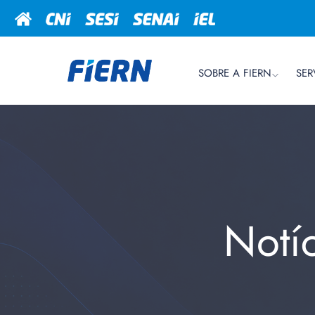
SOBRE A FIERN
SER
Notí