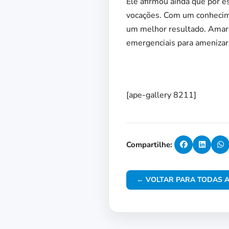
Ele afirmou ainda que por es
vocações. Com um conhecime
um melhor resultado. Amaro
emergenciais para amenizar 
[ape-gallery 8211]
Compartilhe:
← VOLTAR PARA TODAS A