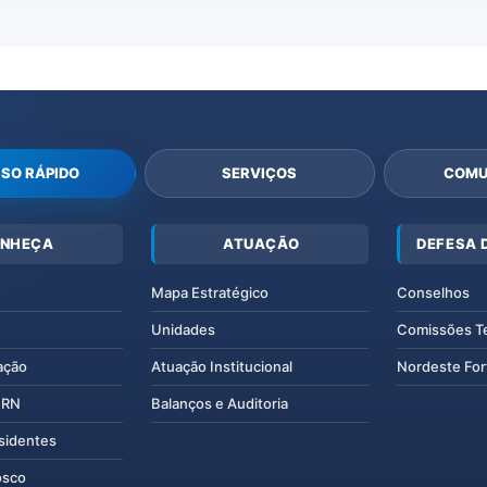
SO RÁPIDO
SERVIÇOS
COMU
NHEÇA
ATUAÇÃO
DEFESA 
Mapa Estratégico
Conselhos
Unidades
Comissões T
ação
Atuação Institucional
Nordeste For
IERN
Balanços e Auditoria
esidentes
osco