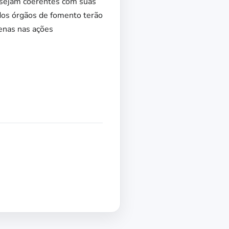
ue sejam coerentes com suas
dos órgãos de fomento terão
enas nas ações