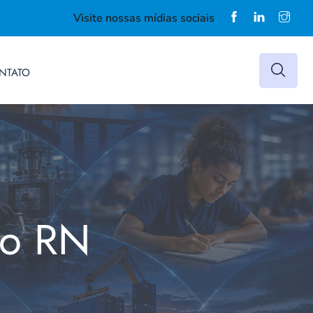
Visite nossas mídias sociais
NTATO
do RN