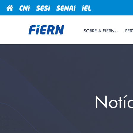
SOBRE A FIERN
SER
Notí