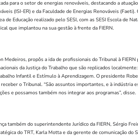
ltada para o setor de energias renováveis, destacando a atuaçã
veis (ISI-ER) e da Faculdade de Energias Renováveis (Faeti).
rea de Educação realizado pelo SESI, com as SESI Escola de Na
dical que implantou na sua gestão à frente da FIERN.
n Medeiros, propôs a ida de profissionais do Tribunal à FIERN
nacionais da Justiça do Trabalho que são replicados localmente
balho Infantil e Estímulo à Aprendizagem. O presidente Rober
receber o Tribunal. “São assuntos importantes, e à indústria e
ções e possamos também nos integrar aos programas”, disse.
nça também do superintendente Jurídico da FIERN, Sérgio Frei
atégica do TRT, Karla Motta e da gerente de comunicação do S