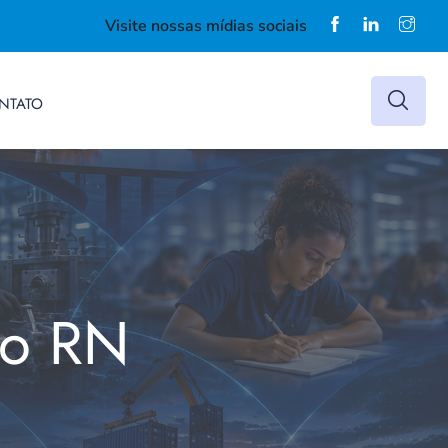
Visite nossas mídias sociais
NTATO
do RN