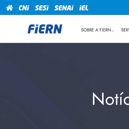
SOBRE A FIERN
SER
Notí