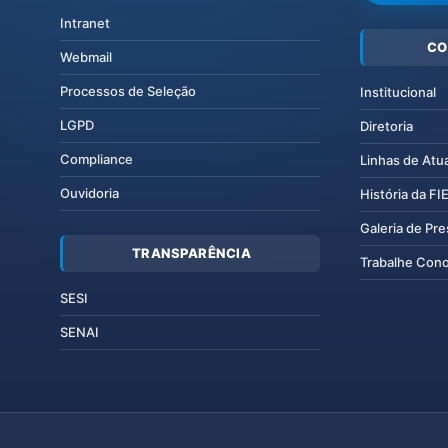
Intranet
CO
Webmail
Processos de Seleção
Institucional
LGPD
Diretoria
Compliance
Linhas de Atu
Ouvidoria
História da F
Galeria de Pr
TRANSPARÊNCIA
Trabalhe Con
SESI
SENAI