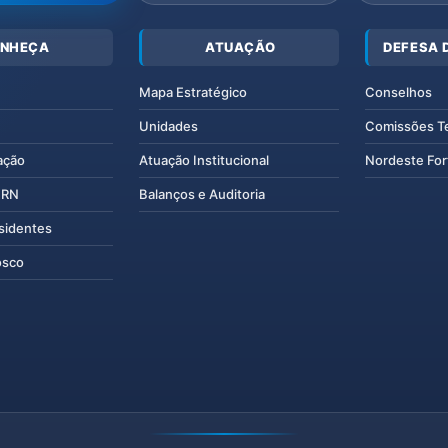
NHEÇA
ATUAÇÃO
DEFESA 
Mapa Estratégico
Conselhos
Unidades
Comissões T
ação
Atuação Institucional
Nordeste For
IERN
Balanços e Auditoria
esidentes
osco