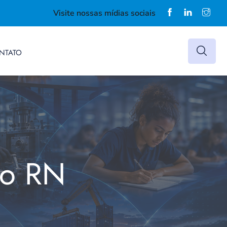
Visite nossas mídias sociais
NTATO
do RN