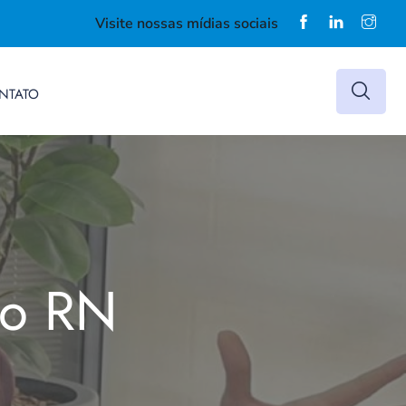
Visite nossas mídias sociais
NTATO
do RN