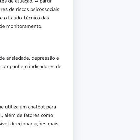
tes de atuação. A partir
es de riscos psicossociais
e o Laudo Técnico das
s de monitoramento.
 de ansiedade, depressão e
 acompanhem indicadores de
e utiliza um chatbot para
al, além de fatores como
sível direcionar ações mais