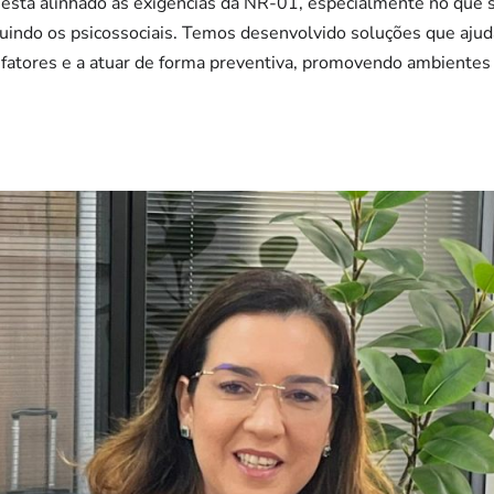
 está alinhado às exigências da NR-01, especialmente no que 
cluindo os psicossociais. Temos desenvolvido soluções que ajud
atores e a atuar de forma preventiva, promovendo ambientes 