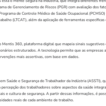
vas está o Mente Segura na Indústria, que integra diferentes fren
rama de Gerenciamento de Riscos (PGR) com avaliação dos fator
o Programa de Controle Médico de Saúde Ocupacional (PCMSO) 
abalho (LTCAT), além da aplicação de ferramentas específica
 Mentis 360, plataforma digital que mapeia sinais sugestivos
ionários estruturados. A tecnologia permite que as empresas
rvenções mais assertivas, com base em dados.
 em Saúde e Segurança do Trabalhador da Indústria (ASSTI), qu
a percepção dos trabalhadores sobre aspectos da saúde integr
ais e cultura de segurança. A partir dessas informações, é pos
ssidades reais de cada ambiente de trabalho.