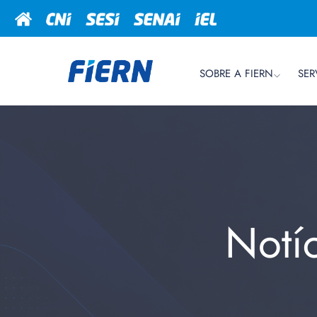
SOBRE A FIERN
SER
Notí