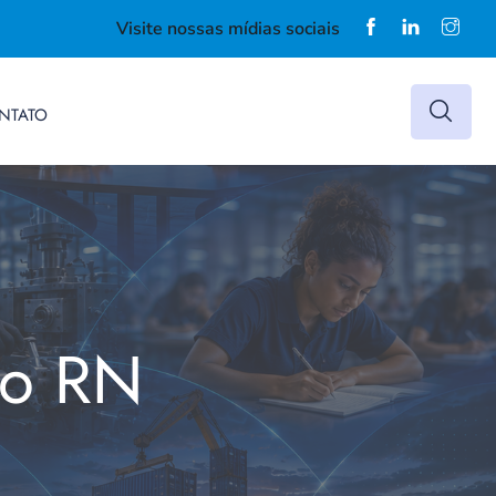
Visite nossas mídias sociais
NTATO
do RN