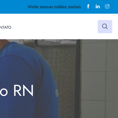
Visite nossas mídias sociais
NTATO
do RN