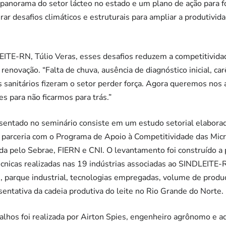
o panorama do setor lácteo no estado e um plano de ação para f
rar desafios climáticos e estruturais para ampliar a produtivida
EITE-RN, Túlio Veras, esses desafios reduzem a competitivida
novação. “Falta de chuva, ausência de diagnóstico inicial, car
 sanitários fizeram o setor perder força. Agora queremos nos 
s para não ficarmos para trás.”
sentado no seminário consiste em um estudo setorial elabor
 parceria com o Programa de Apoio à Competitividade das Micr
zada pelo Sebrae, FIERN e CNI. O levantamento foi construído a
técnicas realizadas nas 19 indústrias associadas ao SINDLEIT
, parque industrial, tecnologias empregadas, volume de produç
sentativa da cadeia produtiva do leite no Rio Grande do Norte.
alhos foi realizada por Airton Spies, engenheiro agrônomo e 