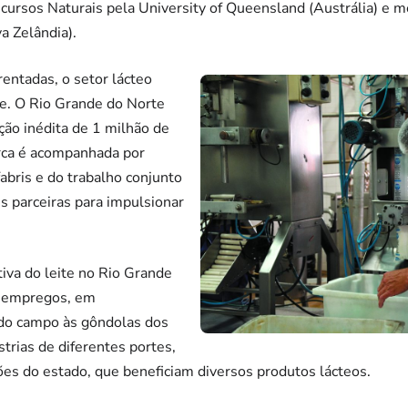
ursos Naturais pela University of Queensland (Austrália) e m
a Zelândia).
rentadas, o setor lácteo
te. O Rio Grande do Norte
ão inédita de 1 milhão de
marca é acompanhada por
bris e do trabalho conjunto
es parceiras para impulsionar
iva do leite no Rio Grande
l empregos, em
do campo às gôndolas dos
trias de diferentes portes,
es do estado, que beneficiam diversos produtos lácteos.