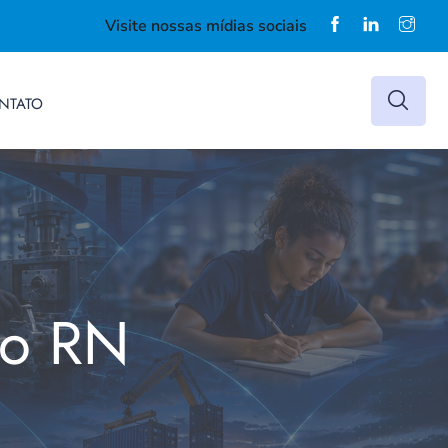
Visite nossas mídias sociais
NTATO
do RN