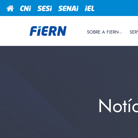
SOBRE A FIERN
SER
Notí