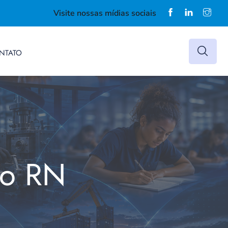
Visite nossas mídias sociais
NTATO
do RN