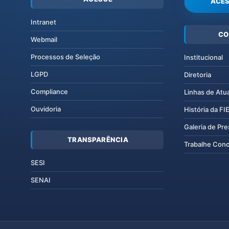
ACES
Intranet
CO
Webmail
Processos de Seleção
Institucional
LGPD
Diretoria
Compliance
Linhas de Atu
Ouvidoria
História da F
Galeria de Pr
TRANSPARÊNCIA
Trabalhe Con
SESI
SENAI