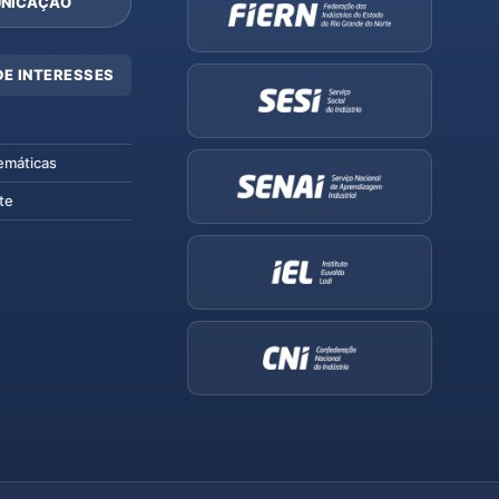
NICAÇÃO
DE INTERESSES
emáticas
te