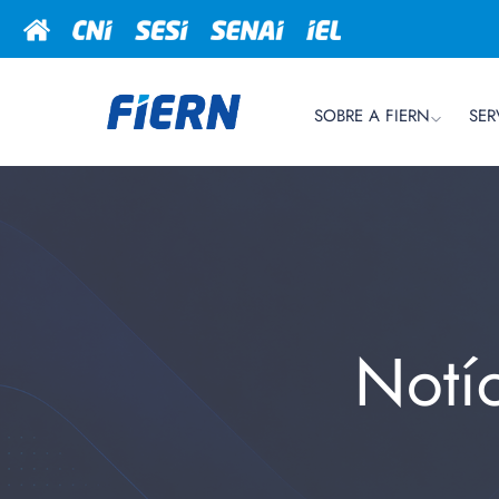
SOBRE A FIERN
SER
Notí