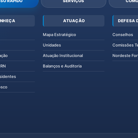
SO RÁPIDO
SERVIÇOS
COMU
NHEÇA
ATUAÇÃO
DEFESA 
Mapa Estratégico
Conselhos
Unidades
Comissões T
ação
Atuação Institucional
Nordeste For
IERN
Balanços e Auditoria
esidentes
osco